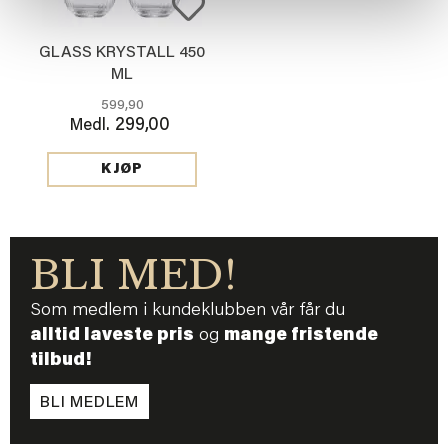
GLASS KRYSTALL 450
ML
599,90
299,00
Medl.
KJØP
BLI MED!
Som medlem i kundeklubben vår får du
alltid laveste pris
og
mange fristende
tilbud!
BLI MEDLEM