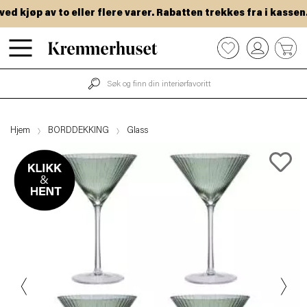
 kjøp av to eller flere varer. Rabatten trekkes fra i kassen.
Hopp
0
til
hovedinnhold
Hjem
BORDDEKKING
Glass