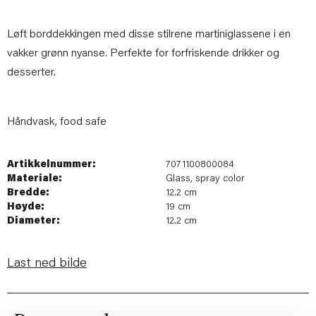
Løft borddekkingen med disse stilrene martiniglassene i en
vakker grønn nyanse. Perfekte for forfriskende drikker og
desserter.
Håndvask, food safe
Artikkelnummer:
7071100800084
Materiale:
Glass, spray color
Bredde:
12.2 cm
Høyde:
19 cm
Diameter:
12.2 cm
Last ned bilde