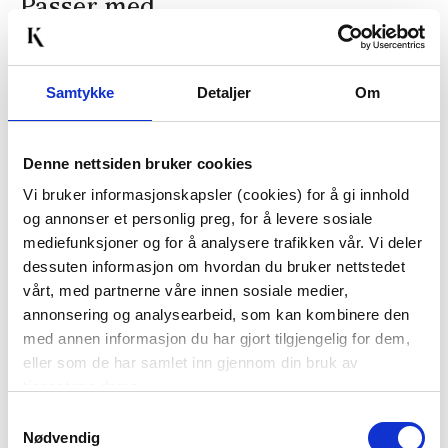
Passer med
Samtykke
Detaljer
Om
Denne nettsiden bruker cookies
Vi bruker informasjonskapsler (cookies) for å gi innhold
og annonser et personlig preg, for å levere sosiale
GLASS VALERIE 4PK
MAGNOR - SWIRL
mediefunksjoner og for å analysere trafikken vår. Vi deler
DRIKKEGLASS/LYKT
dessuten informasjon om hvordan du bruker nettstedet
BLÅ
KUN PÅ NETT
vårt, med partnerne våre innen sosiale medier,
499,00
579,00
annonsering og analysearbeid, som kan kombinere den
med annen informasjon du har gjort tilgjengelig for dem,
KJØP
KJØP
eller som de har samlet inn gjennom din bruk av
tjenestene deres.
Samtykkevalg
Nødvendig