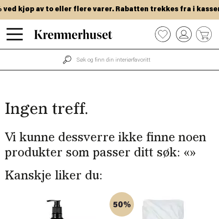
Hopp
ed kjøp av to eller flere varer. Rabatten trekkes fra i kassen
til
hovedinnhold
0
Ingen treff.
Vi kunne dessverre ikke finne noen
produkter som passer ditt søk: «
»
Kanskje liker du:
50%