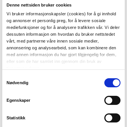
KUBBELYS RUSTIKK 9CM
SENGETØY KREPP
Denne nettsiden bruker cookies
OLIVEN
HARMONY 140X200 CM, BLÅ
Vi bruker informasjonskapsler (cookies) for å gi innhold
69,90
og annonser et personlig preg, for å levere sosiale
KJØP
mediefunksjoner og for å analysere trafikken vår. Vi deler
KJØP
dessuten informasjon om hvordan du bruker nettstedet
vårt, med partnerne våre innen sosiale medier,
annonsering og analysearbeid, som kan kombinere den
med annen informasjon du har gjort tilgjengelig for dem,
eller som de har samlet inn gjennom din bruk av
tjenestene deres.
Samtykkevalg
ISPINNEFORM
Nødvendig
Vis mer
Egenskaper
Statistikk
BLI MED!