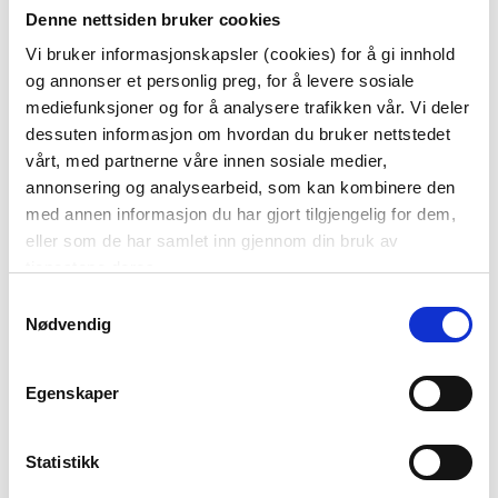
VASE GABRIELLA 31 CM,
SENGETØY KREPP
Denne nettsiden bruker cookies
GRØNN
HARMONY 140X200 CM, BLÅ
Vi bruker informasjonskapsler (cookies) for å gi innhold
799,90
og annonser et personlig preg, for å levere sosiale
KJØP
mediefunksjoner og for å analysere trafikken vår. Vi deler
KJØP
dessuten informasjon om hvordan du bruker nettstedet
vårt, med partnerne våre innen sosiale medier,
annonsering og analysearbeid, som kan kombinere den
med annen informasjon du har gjort tilgjengelig for dem,
eller som de har samlet inn gjennom din bruk av
tjenestene deres.
Samtykkevalg
ISPINNEFORM
Nødvendig
Vis mer
Egenskaper
Statistikk
BLI MED!