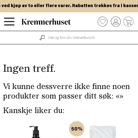
Hopp
ed kjøp av to eller flere varer. Rabatten trekkes fra i kassen.
til
hovedinnhold
0
Ingen treff.
Vi kunne dessverre ikke finne noen
produkter som passer ditt søk: «
»
Kanskje liker du:
50%