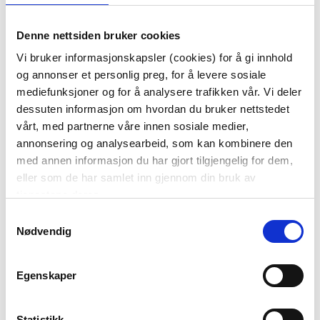
MODERN HOUSE - BAYK
BOLLE, 3,5 L
Denne nettsiden bruker cookies
KUN PÅ NETT
399,00
Vi bruker informasjonskapsler (cookies) for å gi innhold
og annonser et personlig preg, for å levere sosiale
KJØP
mediefunksjoner og for å analysere trafikken vår. Vi deler
dessuten informasjon om hvordan du bruker nettstedet
70%
vårt, med partnerne våre innen sosiale medier,
annonsering og analysearbeid, som kan kombinere den
med annen informasjon du har gjort tilgjengelig for dem,
eller som de har samlet inn gjennom din bruk av
tjenestene deres.
Samtykkevalg
Nødvendig
SENGETØY KREPP
ISPINNEFORM
HARMONY 140X200 CM, BLÅ
Vis mer
Egenskaper
KJØP
Statistikk