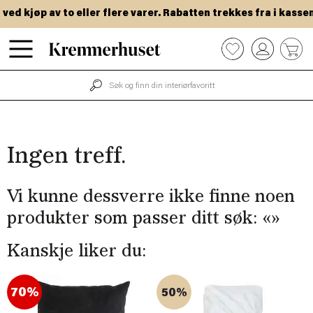
Hopp
ed kjøp av to eller flere varer. Rabatten trekkes fra i kassen.
til
hovedinnhold
0
Ingen treff.
Vi kunne dessverre ikke finne noen
produkter som passer ditt søk: «
»
Kanskje liker du:
70%
50%