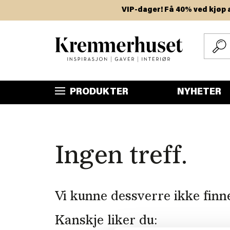
Hopp
VIP-dager! Få 40% ved kjøp av t
til
hovedinnhold
PRODUKTER
NYHETER
Ingen treff.
Vi kunne dessverre ikke finn
Kanskje liker du: