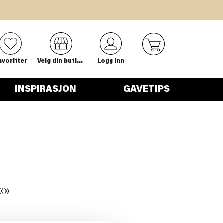
0
avoritter
Velg din butikk
Logg inn
INSPIRASJON
GAVETIPS
«
»