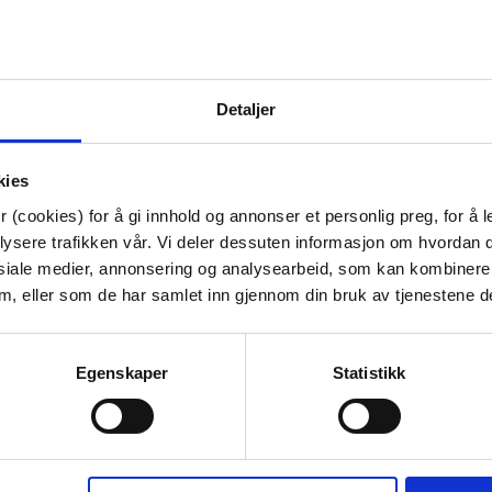
70%
Detaljer
kies
 (cookies) for å gi innhold og annonser et personlig preg, for å l
lysere trafikken vår. Vi deler dessuten informasjon om hvordan d
siale medier, annonsering og analysearbeid, som kan kombiner
N 90X200 CM
KUBBELYS RUSTIKK 9CM
SENGETØY K
 dem, eller som de har samlet inn gjennom din bruk av tjenestene d
IT
OLIVEN
140X200
99,50
69,90
l.
Egenskaper
Statistikk
K
ØP
KJØP