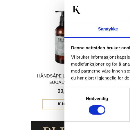
50%
Samtykke
Denne nettsiden bruker coo
Vi bruker informasjonskapsler
mediefunksjoner og for å ana
med partnerne våre innen so
HÅNDSÅPE LAVENDER &
JERSEYLAKE
du har gjort tilgjengelig for
EUCALYPTUS
HV
Samtykkevalg
99,90
Med
199,00
Nødvendig
KJØP
KJ