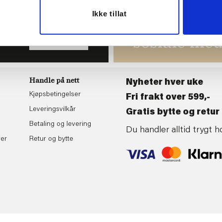
Ikke tillat
du
Følg oss gj
tende
sosiale med
BLI MEDLEM
Handle på nett
Nyheter hver uke
Kjøpsbetingelser
Fri frakt over 599,-
Leveringsvilkår
Gratis bytte og retur 
Betaling og levering
Du handler alltid trygt
rer
Retur og bytte