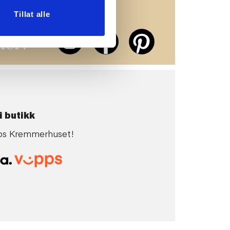
Tillat alle
erne på
ier!
i butikk
 hos Kremmerhuset!