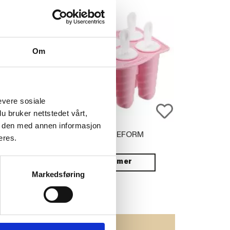
Om
evere sosiale
u bruker nettstedet vårt,
e den med annen informasjon
REPP HARMONY
ISPINNEFORM
eres.
 CM, BLÅ
Vis mer
Markedsføring
JØP