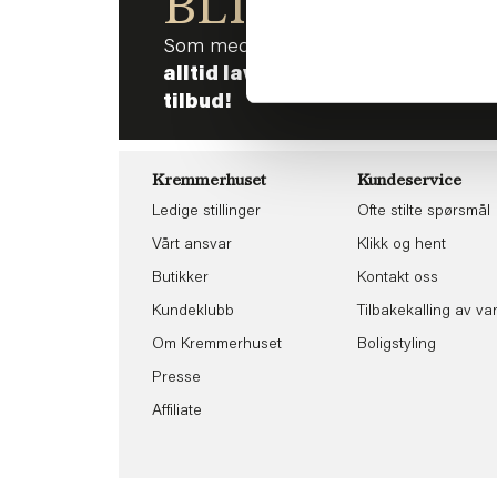
BLI MED!
Som medlem i kundeklubben vår får 
alltid laveste pris
og
mange fris
tilbud!
Kremmerhuset
Kundeservice
Ledige stillinger
Ofte stilte spørsmål
Vårt ansvar
Klikk og hent
Butikker
Kontakt oss
Kundeklubb
Tilbakekalling av va
Om Kremmerhuset
Boligstyling
Presse
Affiliate