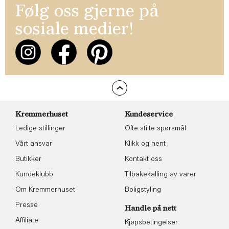
Følg oss gjerne på
sosiale medier!
Kremmerhuset
Kundeservice
Ledige stillinger
Ofte stilte spørsmål
Vårt ansvar
Klikk og hent
Butikker
Kontakt oss
Kundeklubb
Tilbakekalling av varer
Om Kremmerhuset
Boligstyling
Presse
Handle på nett
Affiliate
Kjøpsbetingelser