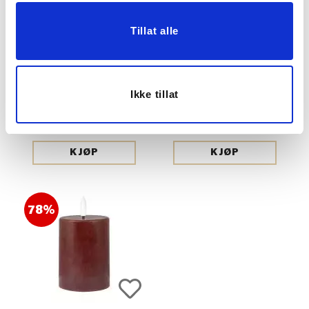
Tillat alle
KUBBELYS LED 12,5CM
KUBBELYS LED 10CM
Ikke tillat
HVIT
BORDEAUX
219,00
199,00
KJØP
KJØP
78%