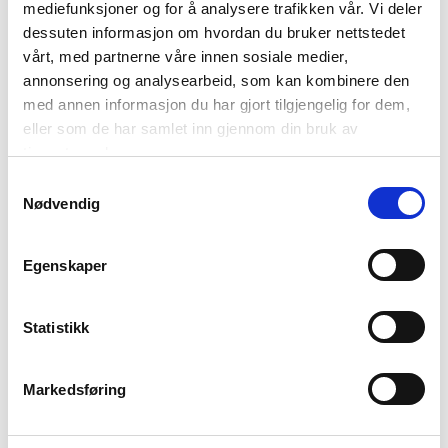
mediefunksjoner og for å analysere trafikken vår. Vi deler
Passer med
dessuten informasjon om hvordan du bruker nettstedet
vårt, med partnerne våre innen sosiale medier,
annonsering og analysearbeid, som kan kombinere den
med annen informasjon du har gjort tilgjengelig for dem,
eller som de har samlet inn gjennom din bruk av
tjenestene deres.
Samtykkevalg
Nødvendig
UTELYS LED 15CM HVIT
KUBBELYS LED 10CM
TAUPE
Egenskaper
299,00
199,00
Statistikk
KJØP
KJØP
Markedsføring