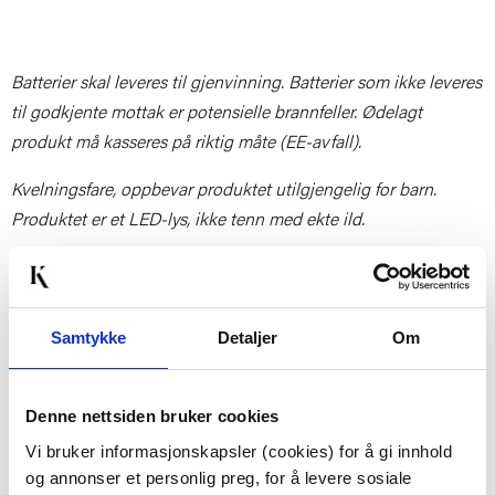
Batterier skal leveres til gjenvinning. Batterier som ikke leveres
til godkjente mottak er potensielle brannfeller. Ødelagt
produkt må kasseres på riktig måte (EE-avfall).
Kvelningsfare, oppbevar produktet utilgjengelig for barn.
Produktet er et LED-lys, ikke tenn med ekte ild.
Artikkelnummer:
7071100780218
Materiale:
Vokstrukket
Høyde:
12.5 cm
Samtykke
Detaljer
Om
Diameter:
7.5 cm
Denne nettsiden bruker cookies
Last ned bilde
Vi bruker informasjonskapsler (cookies) for å gi innhold
og annonser et personlig preg, for å levere sosiale