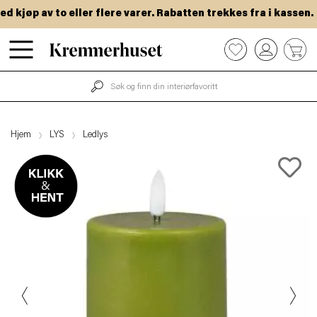
kjøp av to eller flere varer. Rabatten trekkes fra i kassen.
Hopp
0
til
hovedinnhold
Hjem
LYS
Ledlys