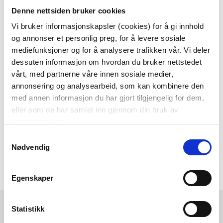
Denne nettsiden bruker cookies
Som medlem i kundeklubben vår får du
alltid laveste pris
og
mange fristende
Vi bruker informasjonskapsler (cookies) for å gi innhold
og annonser et personlig preg, for å levere sosiale
tilbud!
mediefunksjoner og for å analysere trafikken vår. Vi deler
BLI MEDLEM
dessuten informasjon om hvordan du bruker nettstedet
vårt, med partnerne våre innen sosiale medier,
annonsering og analysearbeid, som kan kombinere den
med annen informasjon du har gjort tilgjengelig for dem,
Følg oss gjerne på
eller som de har samlet inn gjennom din bruk av
sosiale medier!
tjenestene deres.
Samtykkevalg
Nødvendig
Egenskaper
Kremmerhuset
Kundeservice
Statistikk
Ledige stillinger
Ofte stilte spørsmål