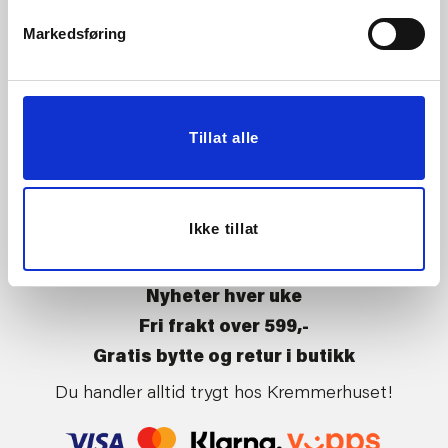
Vårt ansvar
Klikk og hent
Markedsføring
Butikker
Kontakt oss
Kundeklubb
Tilbakekalling av varer
Om Kremmerhuset
Boligstyling
Tillat alle
Presse
Handle på nett
Affiliate
Kjøpsbetingelser
Leveringsvilkår
Ikke tillat
Betaling og levering
Retur og bytte
Nyheter hver uke
Fri frakt over 599,-
Gratis bytte og retur i butikk
Du handler alltid trygt hos Kremmerhuset!