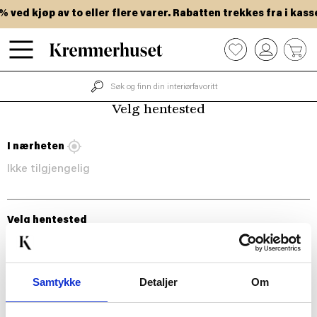
Hopp
ved kjøp av to eller flere varer. Rabatten trekkes fra i kasse
til
hovedinnhold
0
Velg hentested
I nærheten
Ikke tilgjengelig
Velg hentested
Samtykke
Detaljer
Om
BLI MED!