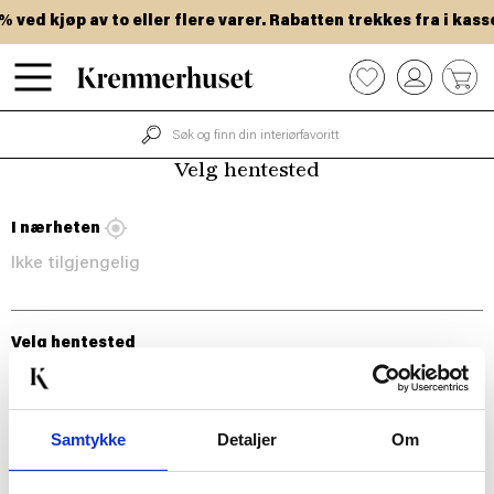
Hopp
ved kjøp av to eller flere varer. Rabatten trekkes fra i kasse
til
hovedinnhold
0
Velg hentested
I nærheten
Ikke tilgjengelig
Velg hentested
Samtykke
Detaljer
Om
BLI MED!