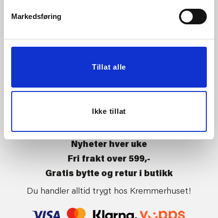
Vårt ansvar
Klikk og hent
Markedsføring
Butikker
Kontakt oss
Kundeklubb
Tilbakekalling av varer
Om Kremmerhuset
Boligstyling
Tillat alle
Presse
Handle på nett
Affiliate
Kjøpsbetingelser
Leveringsvilkår
Ikke tillat
Betaling og levering
Retur og bytte
Nyheter hver uke
Fri frakt over 599,-
Gratis bytte og retur i butikk
Du handler alltid trygt hos Kremmerhuset!