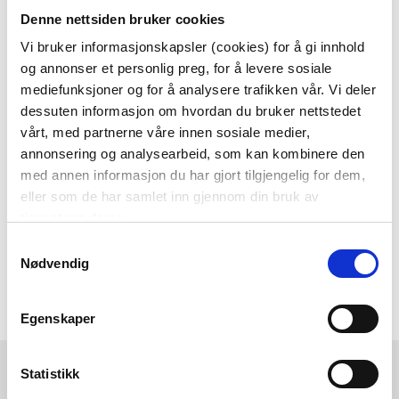
Denne nettsiden bruker cookies
Som medlem i kundeklubben vår får du
alltid laveste pris
og
mange fristende
Vi bruker informasjonskapsler (cookies) for å gi innhold
og annonser et personlig preg, for å levere sosiale
tilbud!
mediefunksjoner og for å analysere trafikken vår. Vi deler
BLI MEDLEM
dessuten informasjon om hvordan du bruker nettstedet
vårt, med partnerne våre innen sosiale medier,
annonsering og analysearbeid, som kan kombinere den
med annen informasjon du har gjort tilgjengelig for dem,
Følg oss gjerne på
eller som de har samlet inn gjennom din bruk av
sosiale medier!
tjenestene deres.
Samtykkevalg
Nødvendig
Egenskaper
Kremmerhuset
Kundeservice
Statistikk
Ledige stillinger
Ofte stilte spørsmål