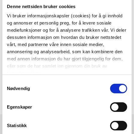
Denne nettsiden bruker cookies
Som medlem i kundeklubben vår får du
alltid laveste pris
og
mange fristende
Vi bruker informasjonskapsler (cookies) for å gi innhold
og annonser et personlig preg, for å levere sosiale
tilbud!
mediefunksjoner og for å analysere trafikken vår. Vi deler
BLI MEDLEM
dessuten informasjon om hvordan du bruker nettstedet
vårt, med partnerne våre innen sosiale medier,
annonsering og analysearbeid, som kan kombinere den
med annen informasjon du har gjort tilgjengelig for dem,
Følg oss gjerne på
eller som de har samlet inn gjennom din bruk av
sosiale medier!
tjenestene deres.
Samtykkevalg
Nødvendig
Egenskaper
Kremmerhuset
Kundeservice
Statistikk
Ledige stillinger
Ofte stilte spørsmål