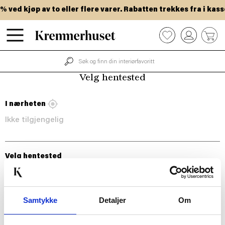
Hopp
 ved kjøp av to eller flere varer. Rabatten trekkes fra i kass
til
hovedinnhold
0
Velg hentested
I nærheten
Ikke tilgjengelig
Velg hentested
Samtykke
Detaljer
Om
BLI MED!